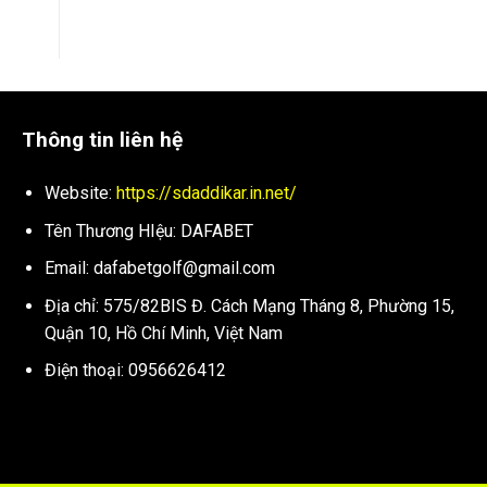
Thông tin liên hệ
Website:
https://sdaddikar.in.net/
Tên Thương HIệu: DAFABET
Email:
dafabetgolf@gmail.com
Địa chỉ: 575/82BIS Đ. Cách Mạng Tháng 8, Phường 15,
Quận 10, Hồ Chí Minh, Việt Nam
Điện thoại: 0956626412