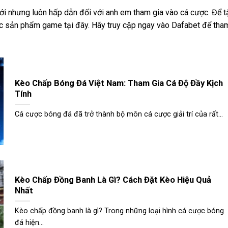
ới nhưng luôn hấp dẫn đối với anh em tham gia vào cá cược. Để
các sản phẩm game tại đây. Hãy truy cập ngay vào Dafabet để th
Kèo Chấp Bóng Đá Việt Nam: Tham Gia Cá Độ Đầy Kịch
Tính
Cá cược bóng đá đã trở thành bộ môn cá cược giải trí của rất...
Kèo Chấp Đồng Banh Là Gì? Cách Đặt Kèo Hiệu Quả
Nhất
Kèo chấp đồng banh là gì? Trong những loại hình cá cược bóng
đá hiện...