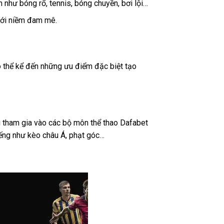
như bóng rổ, tennis, bóng chuyền, bơi lội…
 với niềm đam mê.
có thể kể đến những ưu điểm đặc biệt tạo
i tham gia vào các bộ môn thể thao Dafabet
tiếng như kèo châu Á, phạt góc…