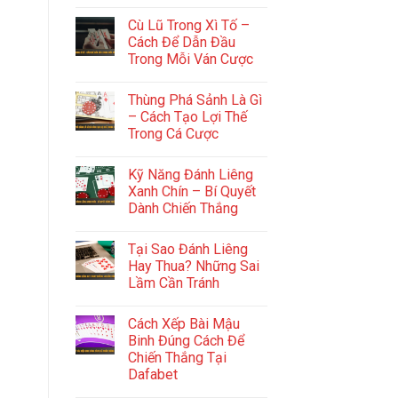
Cù Lũ Trong Xì Tố –
Cách Để Dẫn Đầu
Trong Mỗi Ván Cược
Thùng Phá Sảnh Là Gì
– Cách Tạo Lợi Thế
Trong Cá Cược
Kỹ Năng Đánh Liêng
Xanh Chín – Bí Quyết
Dành Chiến Thắng
Tại Sao Đánh Liêng
Hay Thua? Những Sai
Lầm Cần Tránh
Cách Xếp Bài Mậu
Binh Đúng Cách Để
Chiến Thắng Tại
Dafabet