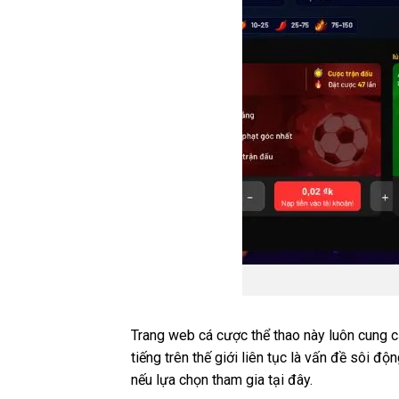
Trang web cá cược thể thao này luôn cung cấ
tiếng trên thế giới liên tục là vấn đề sôi 
nếu lựa chọn tham gia tại đây.