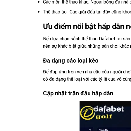
Các môn thể thao khác: Ngoài bóng đá nhà 
Thể thao ảo:. Các giải đấu tại đây cũng kh
Ưu điểm nổi bật hấp dẫn n
Nếu lựa chọn sảnh thể thao Dafabet tại sân 
nên sự khác biệt giữa những sân chơi khác
Đa dạng các loại kèo
Để đáp ứng trọn vẹn nhu cầu của người chơ
có đa dạng thể loại với các tỷ lệ của vô c
Cập nhật trận đấu hấp dẫn