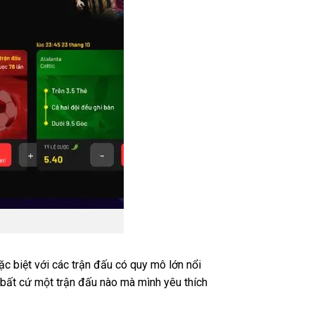
c biệt với các trận đấu có quy mô lớn nổi
ỡ bất cứ một trận đấu nào mà mình yêu thích