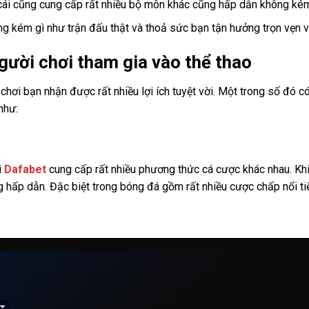
cái cũng cung cấp rất nhiều bộ môn khác cũng hấp dẫn không kém 
ông kém gì như trận đấu thật và thoả sức bạn tận hưởng trọn vẹn
gười chơi tham gia vào thể thao
chơi bạn nhận được rất nhiều lợi ích tuyệt vời. Một trong số đó 
 như:
i
Dafabet
cung cấp rất nhiều phương thức cá cược khác nhau. Kh
ùng hấp dẫn. Đặc biệt trong bóng đá gồm rất nhiều cược chấp nổi 