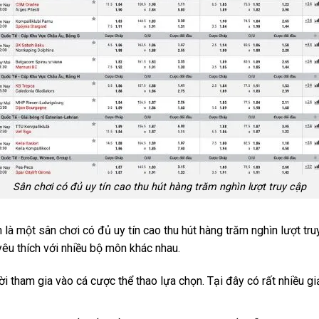
Sân chơi có đủ uy tín cao thu hút hàng trăm nghìn lượt truy cập
là một sân chơi có đủ uy tín cao thu hút hàng trăm nghìn lượt tru
yêu thích với nhiều bộ môn khác nhau.
tham gia vào cá cược thể thao lựa chọn. Tại đây có rất nhiều gi