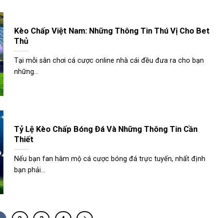
Kèo Chấp Việt Nam: Những Thông Tin Thú Vị Cho Bet
Thủ
Tại mỗi sân chơi cá cược online nhà cái đều đưa ra cho bạn
những...
Tỷ Lệ Kèo Chấp Bóng Đá Và Những Thông Tin Cần
Thiết
Nếu bạn fan hâm mộ cá cược bóng đá trực tuyến, nhất định
bạn phải...