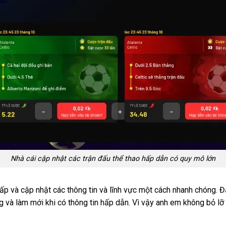
Nhà cái cập nhật các trận đấu thể thao hấp dẫn có quy mô lớn
p và cập nhật các thông tin và lĩnh vực một cách nhanh chóng. Đặ
động và làm mới khi có thông tin hấp dẫn. Vì vậy anh em không bỏ l