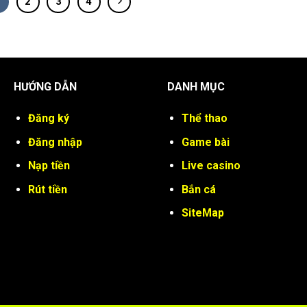
1
2
3
4
HƯỚNG DẪN
DANH MỤC
Đăng ký
Thể thao
Đăng nhập
Game bài
Nạp tiền
Live casino
Rút tiền
Bắn cá
SiteMap