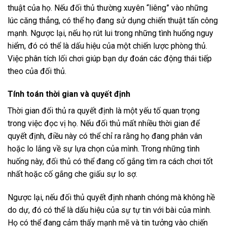
thuật của họ. Nếu đối thủ thường xuyên “liêng” vào những
lúc căng thẳng, có thể họ đang sử dụng chiến thuật tấn công
mạnh. Ngược lại, nếu họ rút lui trong những tình huống nguy
hiểm, đó có thể là dấu hiệu của một chiến lược phòng thủ.
Việc phân tích lối chơi giúp bạn dự đoán các động thái tiếp
theo của đối thủ.
Tính toán thời gian và quyết định
Thời gian đối thủ ra quyết định là một yếu tố quan trọng
trong việc đọc vị họ. Nếu đối thủ mất nhiều thời gian để
quyết định, điều này có thể chỉ ra rằng họ đang phân vân
hoặc lo lắng về sự lựa chọn của mình. Trong những tình
huống này, đối thủ có thể đang cố gắng tìm ra cách chơi tốt
nhất hoặc cố gắng che giấu sự lo sợ.
Ngược lại, nếu đối thủ quyết định nhanh chóng mà không hề
do dự, đó có thể là dấu hiệu của sự tự tin với bài của mình.
Họ có thể đang cảm thấy mạnh mẽ và tin tưởng vào chiến