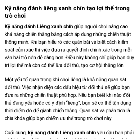
Kỹ năng đánh liêng xanh chín tạo lợi thế trong
trò chơi
Kỹ năng đánh Liêng xanh chín
giúp người chơi nâng cao
khả năng chiến thắng bằng cách áp dụng những chiến thuật
thông minh. Khi bạn hiểu rõ các quân bài và biết cách kiểm
soát cảm xúc thì việc đưa ra quyết định chính xác trong mỗi
ván bài trở nên dễ dàng hơn. Điều này không chỉ giúp bạn duy
trì lợi thế mà còn có thể lừa đối thủ, tạo cơ hội thắng lớn.
Một yếu tố quan trọng khi chơi liêng
là khả năng quan sát
đối thủ. Việc nhận diện các dấu hiệu từ đối thủ sẽ giúp bạn
đưa ra những chiến thuật phù hợp. Nếu bạn biết khi nào đối
thủ đang yếu hoặc có ý định “liêng”, bạn sẽ có thể tận dụng
thời điểm đó để giành chiến thắng. Quan sát và phân tích là
chìa khóa giúp bạn chiếm ưu thế trong trò chơi này.
Cuối cùng,
kỹ năng đánh Liêng xanh chín
yêu cầu bạn phải