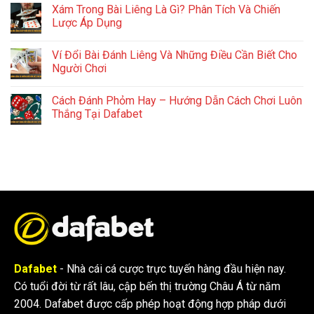
Xám Trong Bài Liêng Là Gì? Phân Tích Và Chiến
Lược Áp Dụng
Ví Đổi Bài Đánh Liêng Và Những Điều Cần Biết Cho
Người Chơi
Cách Đánh Phỏm Hay – Hướng Dẫn Cách Chơi Luôn
Thắng Tại Dafabet
Dafabet
- Nhà cái cá cược trực tuyến hàng đầu hiện nay.
Có tuổi đời từ rất lâu, cập bến thị trường Châu Á từ năm
2004. Dafabet được cấp phép hoạt động hợp pháp dưới