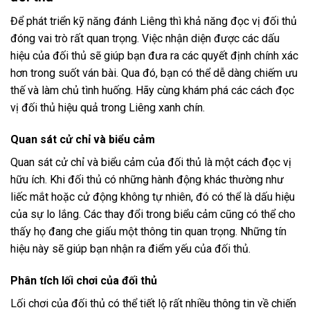
Để phát triển
kỹ năng đánh Liêng thì
khả năng đọc vị đối thủ
đóng vai trò rất quan trọng. Việc nhận diện được các dấu
hiệu của đối thủ sẽ giúp bạn đưa ra các quyết định chính xác
hơn trong suốt ván bài. Qua đó, bạn có thể dễ dàng chiếm ưu
thế và làm chủ tình huống. Hãy cùng khám phá các cách đọc
vị đối thủ hiệu quả trong Liêng xanh chín.
Quan sát cử chỉ và biểu cảm
Quan sát cử chỉ và biểu cảm của đối thủ là một cách đọc vị
hữu ích. Khi đối thủ có những hành động khác thường như
liếc mắt hoặc cử động không tự nhiên, đó có thể là dấu hiệu
của sự lo lắng. Các thay đổi trong biểu cảm cũng có thể cho
thấy họ đang che giấu một thông tin quan trọng. Những tín
hiệu này sẽ giúp bạn nhận ra điểm yếu của đối thủ.
Phân tích lối chơi của đối thủ
Lối chơi của đối thủ có thể tiết lộ rất nhiều thông tin về chiến