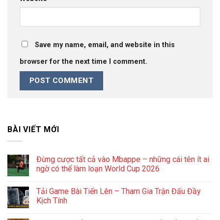
Save my name, email, and website in this
browser for the next time I comment.
BÀI VIẾT MỚI
Đừng cược tất cả vào Mbappe – những cái tên ít ai
ngờ có thể làm loạn World Cup 2026
Tải Game Bài Tiến Lên – Tham Gia Trận Đấu Đầy
Kịch Tính