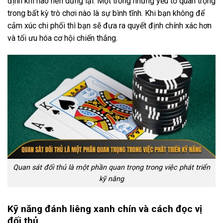
định khi nào nên dừng lại. Một trong những yếu tố quan trọng
trong bất kỳ trò chơi nào là sự bình tĩnh. Khi bạn không để
cảm xúc chi phối thì bạn sẽ đưa ra quyết định chính xác hơn
và tối ưu hóa cơ hội chiến thắng.
Quan sát đối thủ là một phần quan trọng trong việc phát triển
kỹ năng
Kỹ năng đánh liêng xanh chín và cách đọc vị
đối thủ