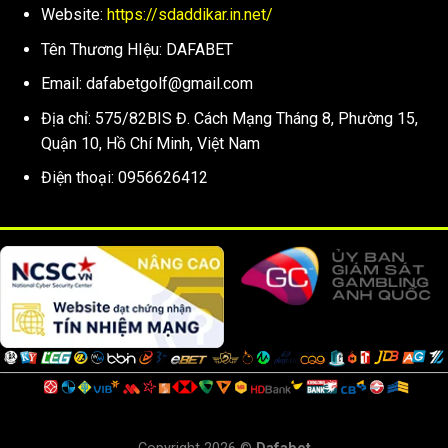
Website:
https://sdaddikar.in.net/
Tên Thương HIệu: DAFABET
Email:
dafabetgolf@gmail.com
Địa chỉ: 575/82BIS Đ. Cách Mạng Tháng 8, Phường 15,
Quận 10, Hồ Chí Minh, Việt Nam
Điện thoại: 0956626412