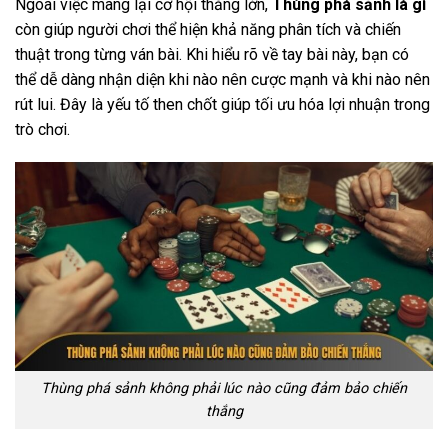
Ngoài việc mang lại cơ hội thắng lớn,
Thùng phá sảnh là gì
còn giúp người chơi thể hiện khả năng phân tích và chiến
thuật trong từng ván bài. Khi hiểu rõ về tay bài này, bạn có
thể dễ dàng nhận diện khi nào nên cược mạnh và khi nào nên
rút lui. Đây là yếu tố then chốt giúp tối ưu hóa lợi nhuận trong
trò chơi.
Thùng phá sảnh không phải lúc nào cũng đảm bảo chiến
thắng