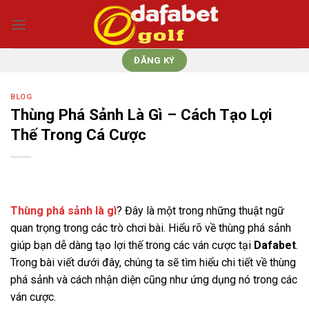
Skip
to
content
ĐĂNG KÝ
BLOG
Thùng Phá Sảnh Là Gì – Cách Tạo Lợi
Thế Trong Cá Cược
Thùng phá sảnh là gì
? Đây là một trong những thuật ngữ
quan trọng trong các trò chơi bài. Hiểu rõ về thùng phá sảnh
giúp bạn dễ dàng tạo lợi thế trong các ván cược tại
Dafabet
.
Trong bài viết dưới đây, chúng ta sẽ tìm hiểu chi tiết về thùng
phá sảnh và cách nhận diện cũng như ứng dụng nó trong các
ván cược.