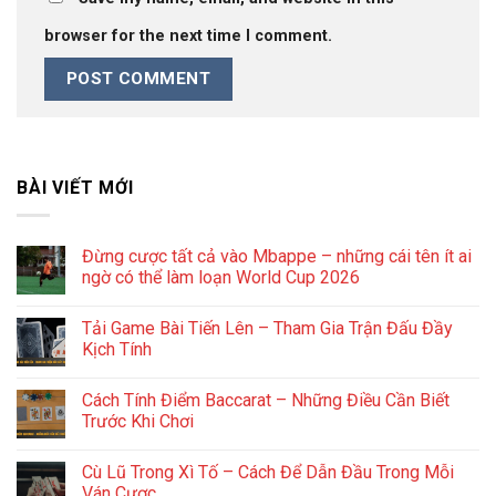
browser for the next time I comment.
BÀI VIẾT MỚI
Đừng cược tất cả vào Mbappe – những cái tên ít ai
ngờ có thể làm loạn World Cup 2026
Tải Game Bài Tiến Lên – Tham Gia Trận Đấu Đầy
Kịch Tính
Cách Tính Điểm Baccarat – Những Điều Cần Biết
Trước Khi Chơi
Cù Lũ Trong Xì Tố – Cách Để Dẫn Đầu Trong Mỗi
Ván Cược