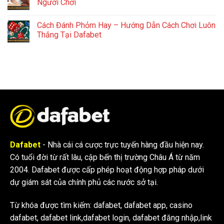
Người Chơi
Cách Đánh Phỏm Hay – Hướng Dẫn Cách Chơi Luôn
Thắng Tại Dafabet
Dafabet
- Nhà cái cá cược trực tuyến hàng đầu hiện nay.
Có tuổi đời từ rất lâu, cập bến thị trường Châu Á từ năm
2004. Dafabet được cấp phép hoạt động hợp pháp dưới
dự giám sát của chính phủ các nước sở tại.
Từ khóa được tìm kiếm: dafabet, dafabet app, casino
dafabet,
dafabet
link,
dafabet
login,
dafabet
đăng nhập,link