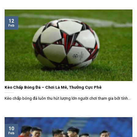
12
Feb
Kèo Chấp Bóng Đá – Chơi Là Mê, Thưởng Cực Phê
Kèo chấp bóng đá luôn thu hút lượng lớn người chơi tham gia bởi tính...
10
Feb