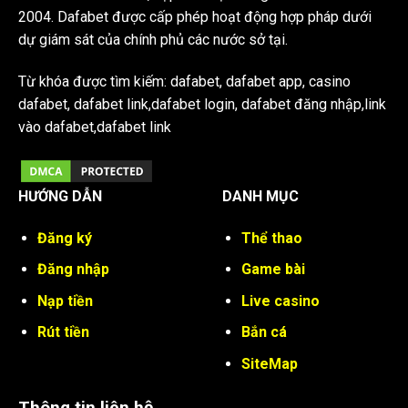
2004. Dafabet được cấp phép hoạt động hợp pháp dưới
dự giám sát của chính phủ các nước sở tại.
Từ khóa được tìm kiếm: dafabet, dafabet app, casino
dafabet,
dafabet
link,
dafabet
login,
dafabet
đăng nhập,link
vào
dafabet,dafabet link
HƯỚNG DẪN
DANH MỤC
Đăng ký
Thể thao
Đăng nhập
Game bài
Nạp tiền
Live casino
Rút tiền
Bắn cá
SiteMap
Thông tin liên hệ