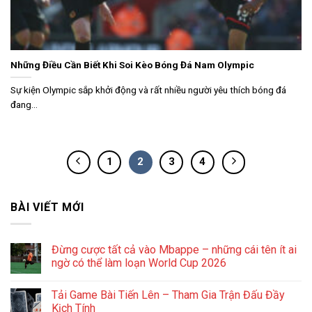
Những Điều Cần Biết Khi Soi Kèo Bóng Đá Nam Olympic
Sự kiện Olympic sắp khởi động và rất nhiều người yêu thích bóng đá
đang...
1
2
3
4
BÀI VIẾT MỚI
Đừng cược tất cả vào Mbappe – những cái tên ít ai
ngờ có thể làm loạn World Cup 2026
Tải Game Bài Tiến Lên – Tham Gia Trận Đấu Đầy
Kịch Tính