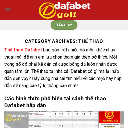
Skip
to
content
ĐĂNG KÝ
CATEGORY ARCHIVES:
THỂ THAO
Thể thao Dafabet
bao gồm rất nhiều bộ môn khác nhau
thoải mái để anh em lựa chọn tham gia theo sở thích. Một
trong số đó phải kể đến cá cược bóng đá luôn nhận được
quan tâm lớn. Thể thao tại nhà cái Dafabet có gì mà lại hấp
dẫn đến vậy? Hãy cùng nhà cái tìm hiểu về các mẹo hay hấp
dẫn để nâng cao tỷ lệ thắng cao nhất!
Các hình thức phổ biến tại sảnh thể thao
Dafabet hấp dẫn