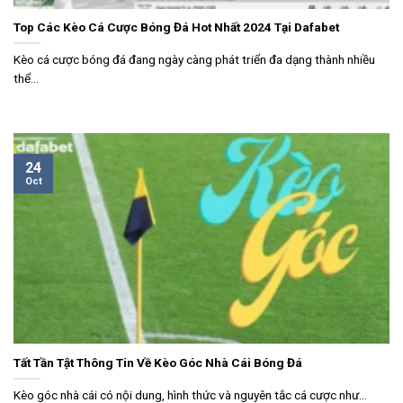
Top Các Kèo Cá Cược Bóng Đá Hot Nhất 2024 Tại Dafabet
Kèo cá cược bóng đá đang ngày càng phát triển đa dạng thành nhiều
thể...
24
Oct
Tất Tần Tật Thông Tin Về Kèo Góc Nhà Cái Bóng Đá
Kèo góc nhà cái có nội dung, hình thức và nguyên tắc cá cược như...