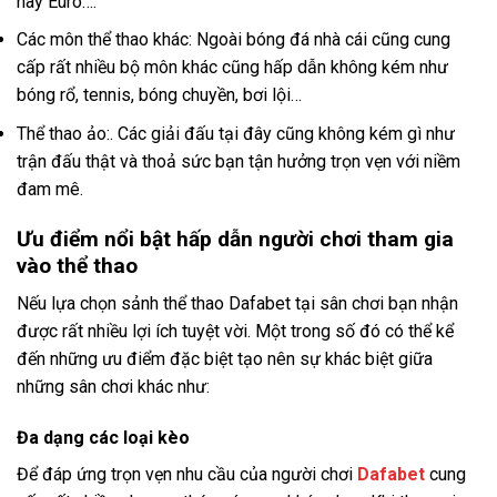
hay Euro….
Các môn thể thao khác: Ngoài bóng đá nhà cái cũng cung
cấp rất nhiều bộ môn khác cũng hấp dẫn không kém như
bóng rổ, tennis, bóng chuyền, bơi lội…
Thể thao ảo:. Các giải đấu tại đây cũng không kém gì như
trận đấu thật và thoả sức bạn tận hưởng trọn vẹn với niềm
đam mê.
Ưu điểm nổi bật hấp dẫn người chơi tham gia
vào thể thao
Nếu lựa chọn sảnh thể thao Dafabet tại sân chơi bạn nhận
được rất nhiều lợi ích tuyệt vời. Một trong số đó có thể kể
đến những ưu điểm đặc biệt tạo nên sự khác biệt giữa
những sân chơi khác như:
Đa dạng các loại kèo
Để đáp ứng trọn vẹn nhu cầu của người chơi
Dafabet
cung