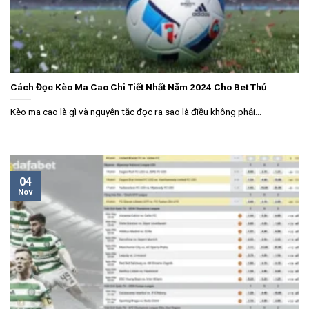
Cách Đọc Kèo Ma Cao Chi Tiết Nhất Năm 2024 Cho Bet Thủ
Kèo ma cao là gì và nguyên tắc đọc ra sao là điều không phải...
04
Nov