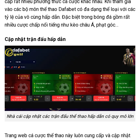
cấp rất nhiều phương thức cá cược khác nhau. Khi tham gia
vào các bộ môn thể thao Dafabet có đa dạng thể loại với các
tỷ lệ của vô cùng hấp dẫn. Đặc biệt trong bóng đá gồm rất
nhiều cược chấp nổi tiếng như kèo châu Á, phạt góc…
Cập nhật trận đấu hấp dẫn
Nhà cái cập nhật các trận đấu thể thao hấp dẫn có quy mô lớn
Trang web cá cược thể thao này luôn cung cấp và cập nhật