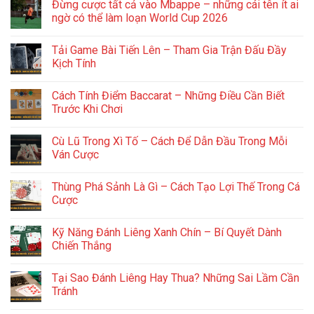
Đừng cược tất cả vào Mbappe – những cái tên ít ai
ngờ có thể làm loạn World Cup 2026
Tải Game Bài Tiến Lên – Tham Gia Trận Đấu Đầy
Kịch Tính
Cách Tính Điểm Baccarat – Những Điều Cần Biết
Trước Khi Chơi
Cù Lũ Trong Xì Tố – Cách Để Dẫn Đầu Trong Mỗi
Ván Cược
Thùng Phá Sảnh Là Gì – Cách Tạo Lợi Thế Trong Cá
Cược
Kỹ Năng Đánh Liêng Xanh Chín – Bí Quyết Dành
Chiến Thắng
Tại Sao Đánh Liêng Hay Thua? Những Sai Lầm Cần
Tránh