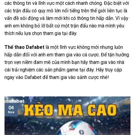
các thông tin và lĩnh vực một cách nhanh chóng. Đặc biệt với
các trận đấu có quy mô lớn nổi tiếng trên thế giới liên tục là
vấn đề sôi động và làm mới khi có thông tin hấp dẫn. Vì vậy
anh em không bỏ lỡ bất cứ một trận đấu nào mà mình yêu
thích nếu lựa chọn tham gia tại đây.
Thể thao Dafabet
là một lĩnh vực không mới nhưng luôn
hấp dẫn đối với anh em tham gia vào cá cược. Để tận hưởng
trọn vẹn niềm đam mê của mình bạn hãy tham gia vào nhà
cái trải nghiệm các sản phẩm game tại đây. Hãy truy cập
ngay vào Dafabet để tham gia vào sảnh cược nhé!
04
Nov