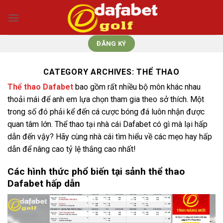
Skip
to
content
ĐĂNG KÝ
CATEGORY ARCHIVES:
THỂ THAO
Thể thao Dafabet
bao gồm rất nhiều bộ môn khác nhau
thoải mái để anh em lựa chọn tham gia theo sở thích. Một
trong số đó phải kể đến cá cược bóng đá luôn nhận được
quan tâm lớn. Thể thao tại nhà cái Dafabet có gì mà lại hấp
dẫn đến vậy? Hãy cùng nhà cái tìm hiểu về các mẹo hay hấp
dẫn để nâng cao tỷ lệ thắng cao nhất!
Các hình thức phổ biến tại sảnh thể thao
Dafabet hấp dẫn