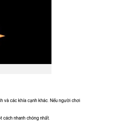
h và các khía cạnh khác. Nếu người chơi
ột cách nhanh chóng nhất.