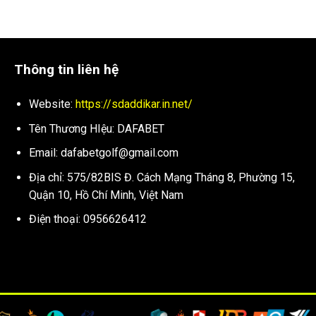
Thông tin liên hệ
Website:
https://sdaddikar.in.net/
Tên Thương HIệu: DAFABET
Email:
dafabetgolf@gmail.com
Địa chỉ: 575/82BIS Đ. Cách Mạng Tháng 8, Phường 15,
Quận 10, Hồ Chí Minh, Việt Nam
Điện thoại: 0956626412